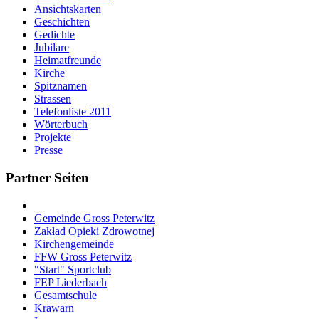
Ansichtskarten
Geschichten
Gedichte
Jubilare
Heimatfreunde
Kirche
Spitznamen
Strassen
Telefonliste 2011
Wörterbuch
Projekte
Presse
Partner Seiten
Gemeinde Gross Peterwitz
Zakład Opieki Zdrowotnej
Kirchengemeinde
FFW Gross Peterwitz
"Start" Sportclub
FEP Liederbach
Gesamtschule
Krawarn