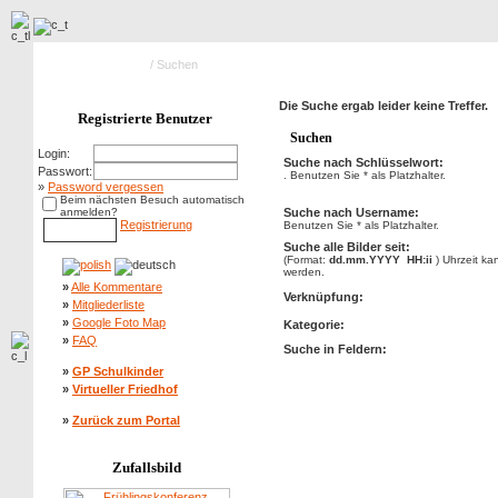
Hauptseite Galerie
/ Suchen
Die Suche ergab leider keine Treffer.
Registrierte Benutzer
Suchen
Login:
Suche nach Schlüsselwort:
Passwort:
. Benutzen Sie * als Platzhalter.
»
Password vergessen
Beim nächsten Besuch automatisch
anmelden?
Suche nach Username:
Registrierung
Benutzen Sie * als Platzhalter.
Suche alle Bilder seit:
(Format:
dd.mm.YYYY HH:ii
) Uhrzeit k
werden.
»
Alle Kommentare
Verknüpfung:
»
Mitgliederliste
»
Google Foto Map
Kategorie:
»
FAQ
Suche in Feldern:
»
GP Schulkinder
»
Virtueller Friedhof
»
Zurück zum Portal
Zufallsbild