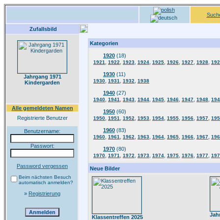
Such
Zufallsbild
Kategorien
1920
(18)
,
,
,
,
,
,
,
,
1921
1922
1923
1924
1925
1926
1927
1928
192
1930
(11)
Jahrgang 1971
,
,
,
1930
1931
1932
1938
Kindergarden
1940
(27)
,
,
,
,
,
,
,
,
1940
1941
1943
1944
1945
1946
1947
1948
194
Alle gemeldeten Namen
1950
(60)
Registrierte Benutzer
,
,
,
,
,
,
,
,
1950
1951
1952
1953
1954
1955
1956
1957
195
1960
(83)
Benutzername:
,
,
,
,
,
,
,
,
1960
1961
1962
1963
1964
1965
1966
1967
196
Passwort:
1970
(80)
,
,
,
,
,
,
,
,
1970
1971
1972
1973
1974
1975
1976
1977
197
Password vergessen
Neue Bilder
Beim nächsten Besuch
automatisch anmelden?
»
Registrierung
Jah
Klassentreffen 2025