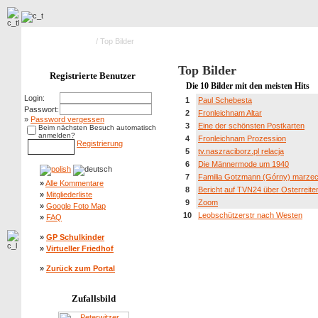
Hauptseite Galerie
/ Top Bilder
Top Bilder
Registrierte Benutzer
Die 10 Bilder mit den meisten Hits
Login:
1
Paul Schebesta
Passwort:
2
Fronleichnam Altar
»
Password vergessen
3
Eine der schönsten Postkarten
Beim nächsten Besuch automatisch
anmelden?
4
Fronleichnam Prozession
Registrierung
5
tv.naszraciborz.pl relacja
6
Die Männermode um 1940
7
Familia Gotzmann (Górny) marze
»
Alle Kommentare
8
Bericht auf TVN24 über Osterreite
»
Mitgliederliste
9
Zoom
»
Google Foto Map
10
Leobschützerstr nach Westen
»
FAQ
»
GP Schulkinder
»
Virtueller Friedhof
»
Zurück zum Portal
Zufallsbild