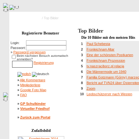
Hauptseite Galerie
/ Top Bilder
Top Bilder
Registrierte Benutzer
Die 10 Bilder mit den meisten Hits
Login:
1
Paul Schebesta
Passwort:
2
Fronleichnam Altar
»
Password vergessen
3
Eine der schönsten Postkarten
Beim nächsten Besuch automatisch
anmelden?
4
Fronleichnam Prozession
Registrierung
5
tv.naszraciborz.pl relacja
6
Die Männermode um 1940
7
Familia Gotzmann (Górny) marze
»
Alle Kommentare
8
Bericht auf TVN24 über Osterreite
»
Mitgliederliste
9
Zoom
»
Google Foto Map
10
Leobschützerstr nach Westen
»
FAQ
»
GP Schulkinder
»
Virtueller Friedhof
»
Zurück zum Portal
Zufallsbild