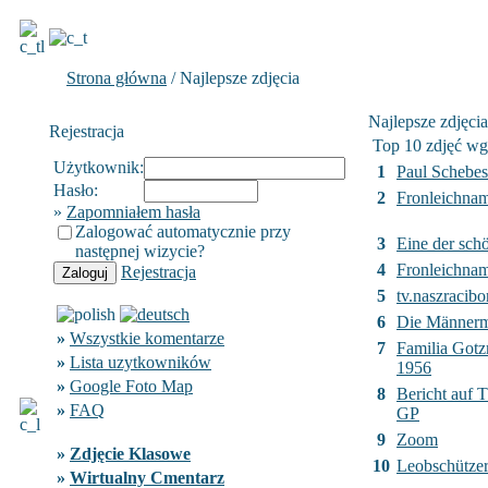
Strona główna
/ Najlepsze zdjęcia
Najlepsze zdjęcia
Rejestracja
Top 10 zdjęć wg
Użytkownik:
1
Paul Schebes
Hasło:
2
Fronleichnam
»
Zapomniałem hasła
Zalogować automatycznie przy
3
Eine der sch
następnej wizycie?
4
Fronleichnam
Rejestracja
5
tv.naszracibor
6
Die Männer
»
Wszystkie komentarze
7
Familia Got
»
Lista uzytkowników
1956
»
Google Foto Map
8
Bericht auf 
»
FAQ
GP
9
Zoom
»
Zdjęcie Klasowe
10
Leobschützer
»
Wirtualny Cmentarz