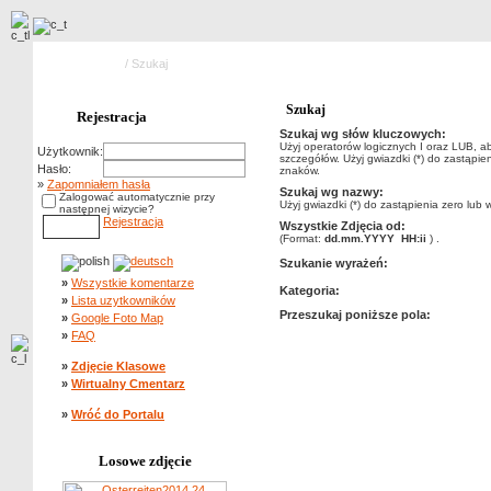
Strona główna
/ Szukaj
Szukaj
Rejestracja
Szukaj wg słów kluczowych:
Użyj operatorów logicznych I oraz LUB, a
Użytkownik:
szczegółów. Użyj gwiazdki (*) do zastąpien
Hasło:
znaków.
»
Zapomniałem hasła
Szukaj wg nazwy:
Zalogować automatycznie przy
Użyj gwiazdki (*) do zastąpienia zero lub 
następnej wizycie?
Rejestracja
Wszystkie Zdjęcia od:
(Format:
dd.mm.YYYY HH:ii
) .
Szukanie wyrażeń:
»
Wszystkie komentarze
Kategoria:
»
Lista uzytkowników
Przeszukaj poniższe pola:
»
Google Foto Map
»
FAQ
»
Zdjęcie Klasowe
»
Wirtualny Cmentarz
»
Wróć do Portalu
Losowe zdjęcie