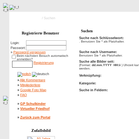
Hauptseite Galerie
/ Suchen
Suchen
Registrierte Benutzer
Suche nach Schlüsselwort:
. Benutzen Sie * als Platzhalter.
Login:
Passwort:
Suche nach Username:
»
Password vergessen
Benutzen Sie * als Platzhalter.
Beim nächsten Besuch automatisch
anmelden?
Suche alle Bilder seit:
Registrierung
(Format:
dd.mm.YYYY HH:ii
) Uhrzeit k
werden.
Verknüpfung:
»
Alle Kommentare
Kategorie:
»
Mitgliederliste
»
Google Foto Map
Suche in Feldern:
»
FAQ
»
GP Schulkinder
»
Virtueller Friedhof
»
Zurück zum Portal
Zufallsbild