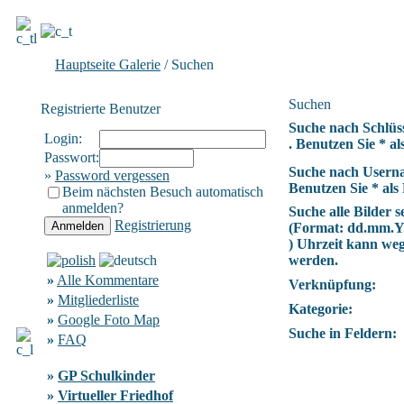
Hauptseite Galerie
/ Suchen
Suchen
Registrierte Benutzer
Suche nach Schlüs
Login:
. Benutzen Sie * als
Passwort:
Suche nach Usern
»
Password vergessen
Benutzen Sie * als 
Beim nächsten Besuch automatisch
anmelden?
Suche alle Bilder se
Registrierung
(Format:
dd.mm.
) Uhrzeit kann we
werden.
»
Alle Kommentare
Verknüpfung:
»
Mitgliederliste
Kategorie:
»
Google Foto Map
Suche in Feldern:
»
FAQ
»
GP Schulkinder
»
Virtueller Friedhof