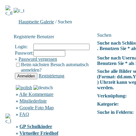
Hauptseite Galerie
/ Suchen
Suchen
Registrierte Benutzer
Suche nach Schlüs
Login:
. Benutzen Sie * als
Passwort:
Suche nach Usern
»
Password vergessen
Benutzen Sie * als 
Beim nächsten Besuch automatisch
anmelden?
Suche alle Bilder se
Registrierung
(Format:
dd.mm.
) Uhrzeit kann we
werden.
»
Alle Kommentare
Verknüpfung:
»
Mitgliederliste
Kategorie:
»
Google Foto Map
Suche in Feldern:
»
FAQ
»
GP Schulkinder
»
Virtueller Friedhof