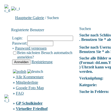
Hauptseite Galerie
/ Suchen
Suchen
Registrierte Benutzer
Suche nach Schlüs
Login:
. Benutzen Sie * als
Passwort:
Suche nach Usern
»
Password vergessen
Benutzen Sie * als 
Beim nächsten Besuch automatisch
anmelden?
Suche alle Bilder se
Registrierung
(Format:
dd.mm.
) Uhrzeit kann we
werden.
»
Alle Kommentare
Verknüpfung:
»
Mitgliederliste
Kategorie:
»
Google Foto Map
Suche in Feldern:
»
FAQ
»
GP Schulkinder
»
Virtueller Friedhof