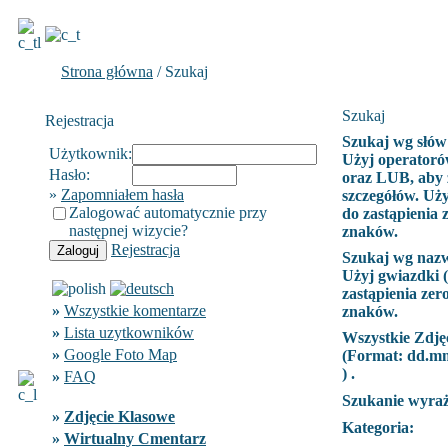
Strona główna
/ Szukaj
Szukaj
Rejestracja
Szukaj wg słów
Użytkownik:
Użyj operatoró
Hasło:
oraz LUB, aby 
»
Zapomniałem hasła
szczegółów. Uży
Zalogować automatycznie przy
do zastąpienia 
następnej wizycie?
znaków.
Rejestracja
Szukaj wg naz
Użyj gwiazdki (
zastąpienia zer
»
Wszystkie komentarze
znaków.
»
Lista uzytkowników
Wszystkie Zdję
»
Google Foto Map
(Format:
dd.m
) .
»
FAQ
Szukanie wyra
»
Zdjęcie Klasowe
Kategoria:
»
Wirtualny Cmentarz