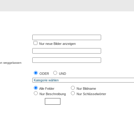
Registrierung
Suche
Top Bilde
Nur neue Bilder anzeigen
ann weggelassen
ODER
UND
Alle Felder
Nur Bildname
Nur Beschreibung
Nur Schlüsselwörter