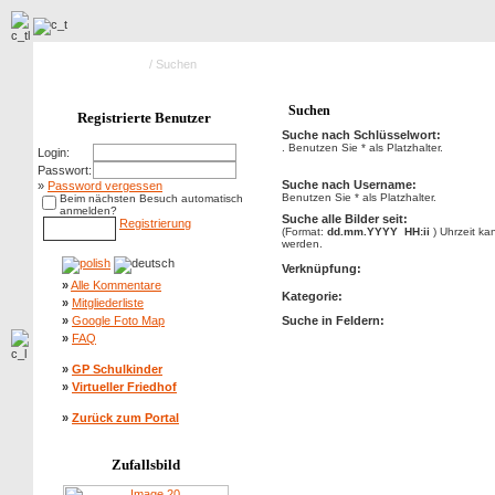
Hauptseite Galerie
/ Suchen
Suchen
Registrierte Benutzer
Suche nach Schlüsselwort:
. Benutzen Sie * als Platzhalter.
Login:
Passwort:
Suche nach Username:
»
Password vergessen
Benutzen Sie * als Platzhalter.
Beim nächsten Besuch automatisch
anmelden?
Suche alle Bilder seit:
Registrierung
(Format:
dd.mm.YYYY HH:ii
) Uhrzeit k
werden.
Verknüpfung:
»
Alle Kommentare
Kategorie:
»
Mitgliederliste
»
Google Foto Map
Suche in Feldern:
»
FAQ
»
GP Schulkinder
»
Virtueller Friedhof
»
Zurück zum Portal
Zufallsbild