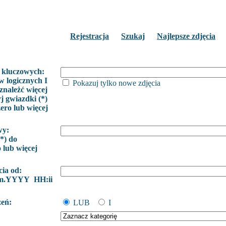
Rejestracja
Szukaj
Najlepsze zdjęcia
 kluczowych:
w logicznych I
Pokazuj tylko nowe zdjęcia
znależć więcej
j gwiazdki (*)
zero lub więcej
wy:
*) do
o lub więcej
cia od:
m.YYYY HH:ii
żeń:
LUB
I