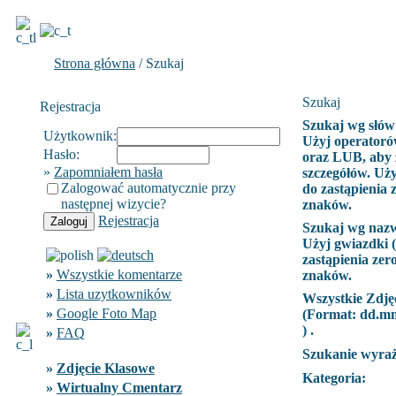
Strona główna
/ Szukaj
Szukaj
Rejestracja
Szukaj wg słów
Użytkownik:
Użyj operatoró
Hasło:
oraz LUB, aby 
»
Zapomniałem hasła
szczegółów. Uży
Zalogować automatycznie przy
do zastąpienia 
następnej wizycie?
znaków.
Rejestracja
Szukaj wg naz
Użyj gwiazdki (
zastąpienia zer
»
Wszystkie komentarze
znaków.
»
Lista uzytkowników
Wszystkie Zdję
»
Google Foto Map
(Format:
dd.m
) .
»
FAQ
Szukanie wyra
»
Zdjęcie Klasowe
Kategoria:
»
Wirtualny Cmentarz