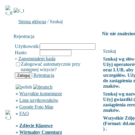
Strona główna
/ Szukaj
Nic nie znalezio
Rejestracja
Użytkownik:
Szukaj
Hasło:
»
Zapomniałem hasła
Szukaj wg słów
Zalogować automatycznie przy
Użyj operatoró
następnej wizycie?
oraz LUB, aby 
Rejestracja
szczegółów. Uży
do zastąpienia 
znaków.
»
Wszystkie komentarze
Szukaj wg naz
Użyj gwiazdki (
»
Lista uzytkowników
zastąpienia zer
»
Google Foto Map
znaków.
»
FAQ
Wszystkie Zdję
(Format:
dd.m
»
Zdjęcie Klasowe
) .
»
Wirtualny Cmentarz