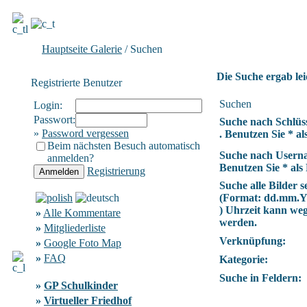
Hauptseite Galerie
/ Suchen
Die Suche ergab lei
Registrierte Benutzer
Suchen
Login:
Passwort:
Suche nach Schlüs
»
Password vergessen
. Benutzen Sie * als
Beim nächsten Besuch automatisch
Suche nach Usern
anmelden?
Benutzen Sie * als 
Registrierung
Suche alle Bilder se
(Format:
dd.mm.
) Uhrzeit kann we
»
Alle Kommentare
werden.
»
Mitgliederliste
Verknüpfung:
»
Google Foto Map
»
FAQ
Kategorie:
Suche in Feldern:
»
GP Schulkinder
»
Virtueller Friedhof