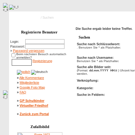
Hauptseite Galerie
/ Suchen
Die Suche ergab leider keine Treffer.
Registrierte Benutzer
Suchen
Login:
Suche nach Schlüsselwort:
Passwort:
. Benutzen Sie * als Platzhalter.
»
Password vergessen
Beim nächsten Besuch automatisch
anmelden?
Suche nach Username:
Registrierung
Benutzen Sie * als Platzhalter.
Suche alle Bilder seit:
(Format:
dd.mm.YYYY HH:ii
) Uhrzeit k
werden.
»
Alle Kommentare
Verknüpfung:
»
Mitgliederliste
»
Google Foto Map
Kategorie:
»
FAQ
Suche in Feldern:
»
GP Schulkinder
»
Virtueller Friedhof
»
Zurück zum Portal
Zufallsbild