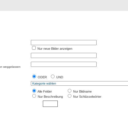
Registrierung
Suche
Top Bilde
Nur neue Bilder anzeigen
ann weggelassen
ODER
UND
Alle Felder
Nur Bildname
Nur Beschreibung
Nur Schlüsselwörter