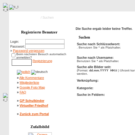
Hauptseite Galerie
/ Suchen
Die Suche ergab leider keine Treffer.
Registrierte Benutzer
Suchen
Login:
Suche nach Schlüsselwort:
Passwort:
. Benutzen Sie * als Platzhalter.
»
Password vergessen
Beim nächsten Besuch automatisch
anmelden?
Suche nach Username:
Registrierung
Benutzen Sie * als Platzhalter.
Suche alle Bilder seit:
(Format:
dd.mm.YYYY HH:ii
) Uhrzeit k
werden.
»
Alle Kommentare
Verknüpfung:
»
Mitgliederliste
»
Google Foto Map
Kategorie:
»
FAQ
Suche in Feldern:
»
GP Schulkinder
»
Virtueller Friedhof
»
Zurück zum Portal
Zufallsbild