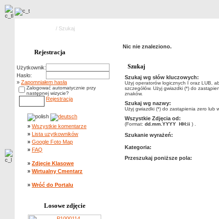
Strona główna
/ Szukaj
Nic nie znaleziono.
Rejestracja
Szukaj
Użytkownik:
Hasło:
Szukaj wg słów kluczowych:
»
Zapomniałem hasła
Użyj operatorów logicznych I oraz LUB, a
Zalogować automatycznie przy
szczegółów. Użyj gwiazdki (*) do zastąpien
następnej wizycie?
znaków.
Rejestracja
Szukaj wg nazwy:
Użyj gwiazdki (*) do zastąpienia zero lub 
Wszystkie Zdjęcia od:
(Format:
dd.mm.YYYY HH:ii
) .
»
Wszystkie komentarze
»
Lista uzytkowników
Szukanie wyrażeń:
»
Google Foto Map
Kategoria:
»
FAQ
Przeszukaj poniższe pola:
»
Zdjęcie Klasowe
»
Wirtualny Cmentarz
»
Wróć do Portalu
Losowe zdjęcie