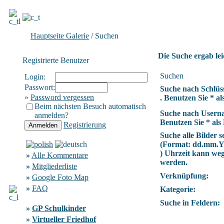
Hauptseite Galerie
/ Suchen
Die Suche ergab lei
Registrierte Benutzer
Suchen
Login:
Passwort:
Suche nach Schlüs
»
Password vergessen
. Benutzen Sie * als
Beim nächsten Besuch automatisch
Suche nach Usern
anmelden?
Benutzen Sie * als 
Registrierung
Suche alle Bilder se
(Format:
dd.mm.
) Uhrzeit kann we
»
Alle Kommentare
werden.
»
Mitgliederliste
Verknüpfung:
»
Google Foto Map
»
FAQ
Kategorie:
Suche in Feldern:
»
GP Schulkinder
»
Virtueller Friedhof