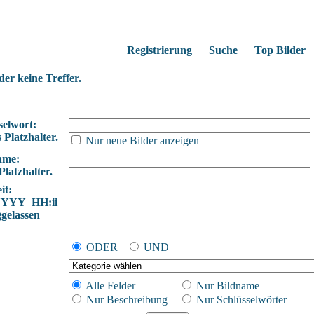
Registrierung
Suche
Top Bilder
der keine Treffer.
selwort:
 Platzhalter.
Nur neue Bilder anzeigen
ame:
Platzhalter.
it:
YYYY HH:ii
ggelassen
ODER
UND
Alle Felder
Nur Bildname
Nur Beschreibung
Nur Schlüsselwörter