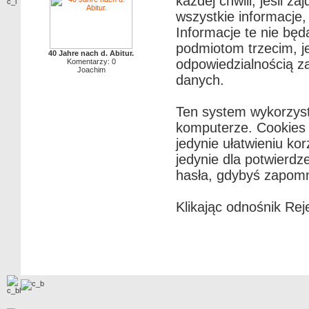
każdej chwili, jeśli z
wszystkie informacje
Informacje te nie bę
podmiotom trzecim, j
40 Jahre nach d. Abitur.
odpowiedzialnością z
Komentarzy: 0
Joachim
danych.
Ten system wykorzyst
komputerze. Cookies n
jedynie ułatwieniu ko
jedynie dla potwierdz
hasła, gdybyś zapomni
Klikając odnośnik Rej