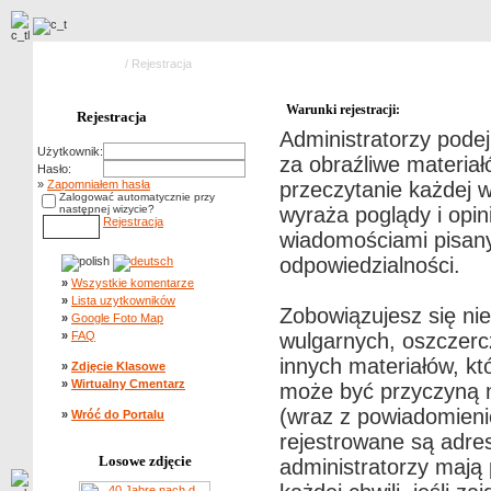
Strona główna
/ Rejestracja
Warunki rejestracji:
Rejestracja
Administratorzy pode
Użytkownik:
za obraźliwe materiał
Hasło:
»
Zapomniałem hasła
przeczytanie każdej 
Zalogować automatycznie przy
następnej wizycie?
wyraża poglądy i opin
Rejestracja
wiadomościami pisanym
odpowiedzialności.
»
Wszystkie komentarze
»
Lista uzytkowników
Zobowiązujesz się ni
»
Google Foto Map
»
FAQ
wulgarnych, oszczerc
innych materiałów, k
»
Zdjęcie Klasowe
»
Wirtualny Cmentarz
może być przyczyną n
(wraz z powiadomieni
»
Wróć do Portalu
rejestrowane są adre
Losowe zdjęcie
administratorzy mają