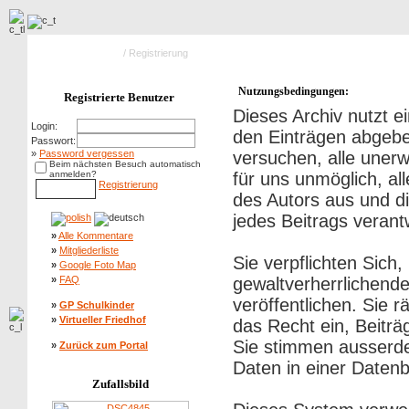
Hauptseite Galerie
/ Registrierung
Nutzungsbedingungen:
Registrierte Benutzer
Dieses Archiv nutzt
Login:
den Einträgen abgebe
Passwort:
»
Password vergessen
versuchen, alle uner
Beim nächsten Besuch automatisch
anmelden?
für uns unmöglich, al
Registrierung
des Autors aus und di
jedes Beitrags veran
»
Alle Kommentare
»
Mitgliederliste
Sie verpflichten Sich
»
Google Foto Map
»
FAQ
gewaltverherrlichend
veröffentlichen. Sie 
»
GP Schulkinder
»
Virtueller Friedhof
das Recht ein, Beitr
Sie stimmen ausserd
»
Zurück zum Portal
Daten in einer Daten
Zufallsbild