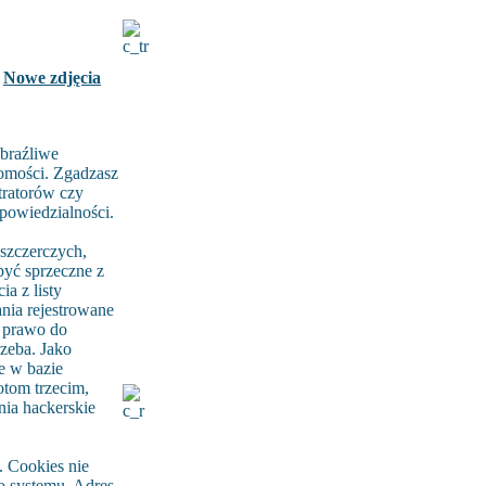
Nowe zdjęcia
braźliwe
domości. Zgadzasz
tratorów czy
dpowiedzialności.
szczerczych,
być sprzeczne z
a z listy
ia rejestrowane
ą prawo do
rzeba. Jako
e w bazie
tom trzecim,
nia hackerskie
 Cookies nie
go systemu. Adres