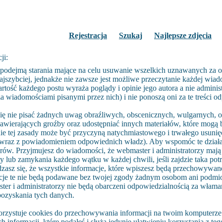
Rejestracja
Szukaj
Najlepsze zdjęcia
ji:
 podejmą starania mające na celu usuwanie wszelkich uznawanych za o
ajszybciej, jednakże nie zawsze jest możliwe przeczytanie każdej wia
artość każdego postu wyraża poglądy i opinie jego autora a nie adminis
 wiadomościami pisanymi przez nich) i nie ponoszą oni za te treści o
ię nie pisać żadnych uwag obraźliwych, obscenicznych, wulgarnych, o
zawierających groźby oraz udostępniać innych materiałów, które mogą 
e tej zasady może być przyczyną natychmiastowego i trwałego usunięci
raz z powiadomieniem odpowiednich władz). Aby wspomóc te działan
orów. Przyjmujesz do wiadomości, że webmaster i administratorzy maj
 lub zamykania każdego wątku w każdej chwili, jeśli zajdzie taka pot
zasz się, że wszystkie informacje, które wpiszesz będą przechowywan
cje te nie będą podawane bez twojej zgody żadnym osobom ani podmio
er i administratorzy nie będą obarczeni odpowiedzialnością za włama
ozyskania tych danych.
rzystuje cookies do przechowywania informacji na twoim komputerze.
h informacji, które podałeś i służą jedynie ułatwieniu korzystania z te