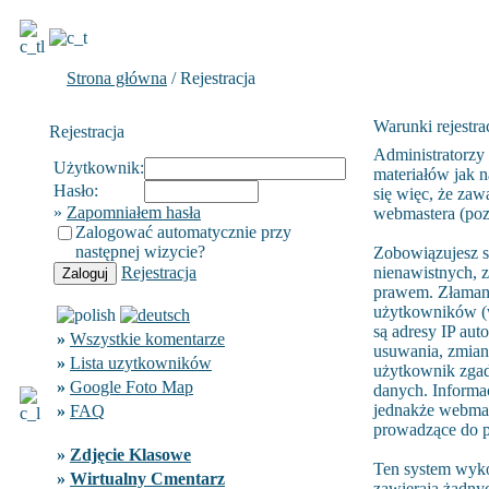
Strona główna
/ Rejestracja
Warunki rejestrac
Rejestracja
Administratorzy
Użytkownik:
materiałów jak n
Hasło:
się więc, że zaw
»
Zapomniałem hasła
webmastera (poza
Zalogować automatycznie przy
następnej wizycie?
Zobowiązujesz s
Rejestracja
nienawistnych, 
prawem. Złamani
użytkowników (w
są adresy IP aut
»
Wszystkie komentarze
usuwania, zmiany
»
Lista uzytkowników
użytkownik zgad
»
Google Foto Map
danych. Informa
jednakże webmast
»
FAQ
prowadzące do p
»
Zdjęcie Klasowe
Ten system wyko
»
Wirtualny Cmentarz
zawierają żadnyc