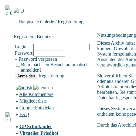
Hauptseite Galerie
/ Registrierung
Nutzungsbedingung
Registrierte Benutzer
Dieses Archiv nutz
Login:
können. Obwohl die 
Passwort:
System fernzuhalten,
»
Password vergessen
Ansichten des Autor
Beim nächsten Besuch automatisch
verantwortlich gem
anmelden?
Registrierung
Sie verpflichten Si
oder aus anderen Gr
Administratoren die
bearbeiten. Sie sti
»
Alle Kommentare
Datenbank gespeich
»
Mitgliederliste
»
Google Foto Map
Dieses System verw
enthalten keine per
»
FAQ
Durch das Abschlie
»
GP Schulkinder
»
Virtueller Friedhof