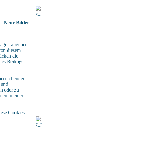
Neue Bilder
rägen abgeben
von diesem
rücken die
des Beitrags
herrlichenden
n und
en oder zu
ten in einer
iese Cookies