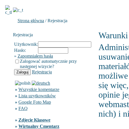
Strona główna
/ Rejestracja
Warunki r
Rejestracja
Użytkownik:
Administ
Hasło:
usuwanie
»
Zapomniałem hasła
Zalogować automatycznie przy
materiał
następnej wizycie?
Rejestracja
możliwe 
się więc
»
Wszystkie komentarze
opinie j
»
Lista uzytkowników
»
Google Foto Map
webmast
»
FAQ
nich) i n
»
Zdjęcie Klasowe
»
Wirtualny Cmentarz