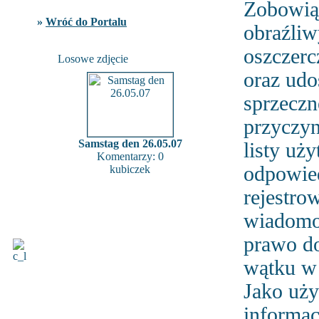
Zobowiąz
»
Wróć do Portalu
obraźliw
oszczerc
Losowe zdjęcie
oraz udo
sprzeczn
przyczyn
Samstag den 26.05.07
listy u
Komentarzy: 0
odpowied
kubiczek
rejestro
wiadomoś
prawo d
wątku w 
Jako uży
informac