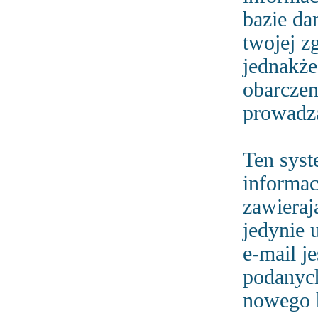
bazie da
twojej 
jednakże
obarczen
prowadzą
Ten sys
informac
zawieraj
jedynie 
e-mail j
podanych
nowego h