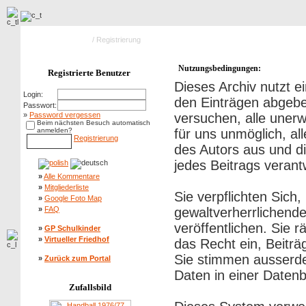
Hauptseite Galerie
/ Registrierung
Nutzungsbedingungen:
Registrierte Benutzer
Dieses Archiv nutzt
Login:
den Einträgen abgebe
Passwort:
»
Password vergessen
versuchen, alle uner
Beim nächsten Besuch automatisch
anmelden?
für uns unmöglich, al
Registrierung
des Autors aus und di
jedes Beitrags veran
»
Alle Kommentare
»
Mitgliederliste
Sie verpflichten Sich
»
Google Foto Map
»
FAQ
gewaltverherrlichend
veröffentlichen. Sie 
»
GP Schulkinder
»
Virtueller Friedhof
das Recht ein, Beitr
Sie stimmen ausserd
»
Zurück zum Portal
Daten in einer Daten
Zufallsbild