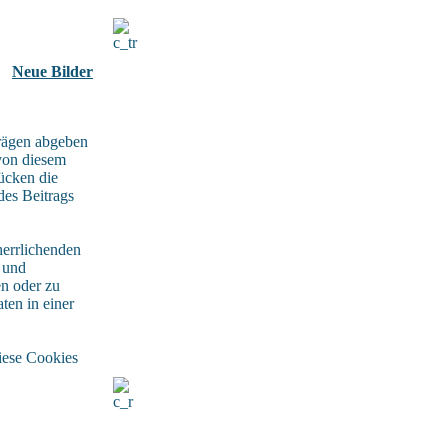
Neue Bilder
rägen abgeben
von diesem
rücken die
des Beitrags
herrlichenden
n und
en oder zu
ten in einer
iese Cookies