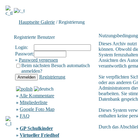
Hauptseite Galerie
/ Registrierung
Nutzungsbedingung
Registrierte Benutzer
Dieses Archiv nutz
Login:
können. Obwohl die 
Passwort:
System fernzuhalten,
»
Password vergessen
Ansichten des Autor
Beim nächsten Besuch automatisch
verantwortlich gem
anmelden?
Registrierung
Sie verpflichten Si
oder aus anderen Gr
Administratoren die
bearbeiten. Sie sti
»
Alle Kommentare
Datenbank gespeich
»
Mitgliederliste
»
Google Foto Map
Dieses System verw
enthalten keine per
»
FAQ
Durch das Abschlie
»
GP Schulkinder
»
Virtueller Friedhof