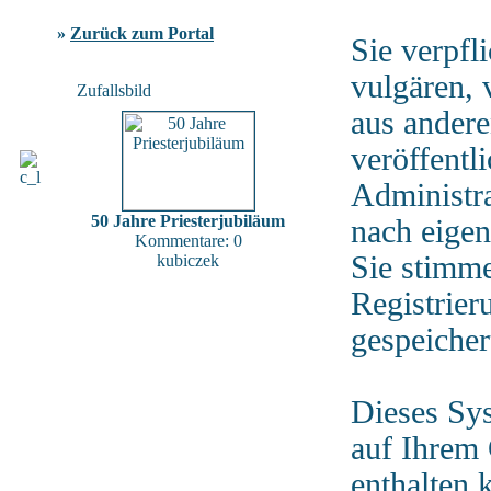
»
Zurück zum Portal
Sie verpfl
vulgären, 
Zufallsbild
aus andere
veröffentl
Administra
50 Jahre Priesterjubiläum
nach eigen
Kommentare: 0
Sie stimm
kubiczek
Registrier
gespeicher
Dieses Sy
auf Ihrem
enthalten 