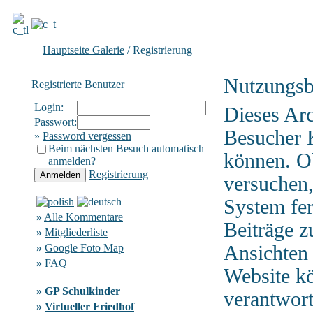
Hauptseite Galerie
/ Registrierung
Nutzungsb
Registrierte Benutzer
Login:
Dieses Ar
Passwort:
Besucher 
»
Password vergessen
Beim nächsten Besuch automatisch
können. Ob
anmelden?
Registrierung
versuchen,
System fer
»
Alle Kommentare
Beiträge z
»
Mitgliederliste
»
Google Foto Map
Ansichten 
»
FAQ
Website kö
»
GP Schulkinder
verantwor
»
Virtueller Friedhof