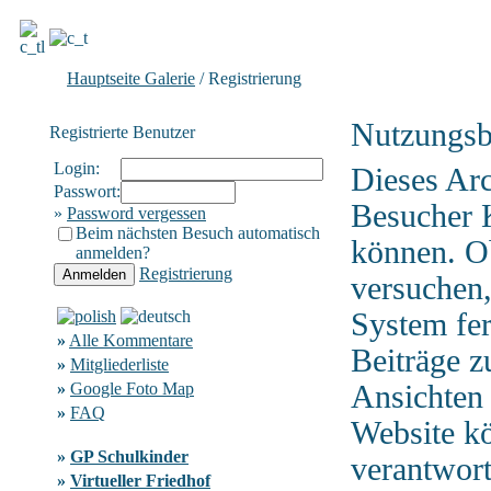
Hauptseite Galerie
/ Registrierung
Nutzungsb
Registrierte Benutzer
Login:
Dieses Ar
Passwort:
Besucher 
»
Password vergessen
Beim nächsten Besuch automatisch
können. Ob
anmelden?
Registrierung
versuchen,
System fer
»
Alle Kommentare
Beiträge z
»
Mitgliederliste
»
Google Foto Map
Ansichten 
»
FAQ
Website kö
»
GP Schulkinder
verantwor
»
Virtueller Friedhof