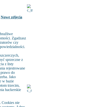
Nowe zdjęcia
braźliwe
domości. Zgadzasz
tratorów czy
dpowiedzialności.
szczerczych,
być sprzeczne z
a z listy
ia rejestrowane
ą prawo do
rzeba. Jako
e w bazie
tom trzecim,
nia hackerskie
 Cookies nie
go systemu. Adres