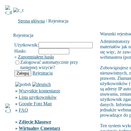
Strona główna
/ Rejestracja
Warunki rejestrac
Rejestracja
Administratorzy
Użytkownik:
materiałów jak n
Hasło:
się więc, że zaw
»
Zapomniałem hasła
webmastera (poza
Zalogować automatycznie przy
następnej wizycie?
Zobowiązujesz s
Rejestracja
nienawistnych, 
prawem. Złamani
użytkowników (w
są adresy IP aut
»
Wszystkie komentarze
usuwania, zmiany
»
Lista uzytkowników
użytkownik zgad
»
Google Foto Map
danych. Informa
jednakże webmast
»
FAQ
prowadzące do p
»
Zdjęcie Klasowe
Ten system wyko
»
Wirtualny Cmentarz
zawierają żadnyc