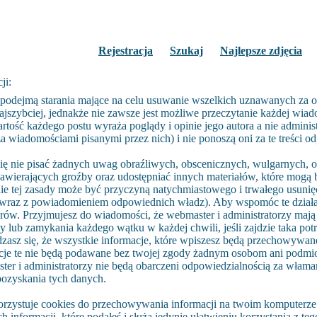
Rejestracja
Szukaj
Najlepsze zdjęcia
ji:
 podejmą starania mające na celu usuwanie wszelkich uznawanych za o
ajszybciej, jednakże nie zawsze jest możliwe przeczytanie każdej wia
artość każdego postu wyraża poglądy i opinie jego autora a nie adminis
 wiadomościami pisanymi przez nich) i nie ponoszą oni za te treści o
ię nie pisać żadnych uwag obraźliwych, obscenicznych, wulgarnych, o
zawierających groźby oraz udostępniać innych materiałów, które mogą 
e tej zasady może być przyczyną natychmiastowego i trwałego usunięci
raz z powiadomieniem odpowiednich władz). Aby wspomóc te działan
orów. Przyjmujesz do wiadomości, że webmaster i administratorzy maj
 lub zamykania każdego wątku w każdej chwili, jeśli zajdzie taka pot
zasz się, że wszystkie informacje, które wpiszesz będą przechowywan
cje te nie będą podawane bez twojej zgody żadnym osobom ani podmio
er i administratorzy nie będą obarczeni odpowiedzialnością za włama
ozyskania tych danych.
rzystuje cookies do przechowywania informacji na twoim komputerze.
h informacji, które podałeś i służą jedynie ułatwieniu korzystania z te