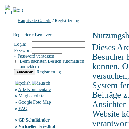
Hauptseite Galerie
/ Registrierung
Nutzungsb
Registrierte Benutzer
Login:
Dieses Ar
Passwort:
Besucher 
»
Password vergessen
Beim nächsten Besuch automatisch
können. Ob
anmelden?
Registrierung
versuchen,
System fer
»
Alle Kommentare
Beiträge z
»
Mitgliederliste
»
Google Foto Map
Ansichten 
»
FAQ
Website kö
»
GP Schulkinder
verantwor
»
Virtueller Friedhof