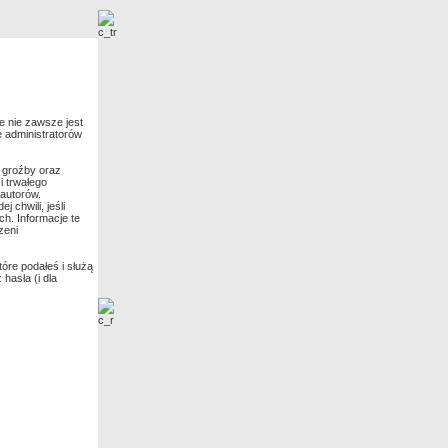
Nowe zdjęcia
e nie zawsze jest
e administratorów
 groźby oraz
i trwałego
 autorów.
chwili, jeśli
h. Informacje te
zeni
óre podałeś i służą
hasła (i dla