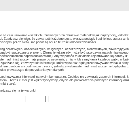
Rejestracja
Szukaj
Najlepsze zdjęcia
e na celu usuwanie wszelkich uznawanych za obraźliwe materiałów jak najszybciej, jednakż
. Zgadzasz się więc, że zawartość każdego postu wyraża poglądy i opinie jego autora a ni
anymi przez nich) i nie ponoszą oni za te treści odpowiedzialności.
wag obraźliwych, obscenicznych, wulgarnych, oszczerczych, nienawistnych, zawierających
mogą być sprzeczne z prawem. Złamanie tej zasady może być przyczyną natychmiastowego 
z powiadomieniem odpowiednich władz). Aby wspomóc te działania rejestrowane są adresy IP
er i administratorzy mają prawo do usuwania, zmiany lub zamykania każdego wątku w każdej 
k zgadzasz się, że wszystkie informacje, które wpiszesz będą przechowywane w bazie danyc
dnym osobom ani podmiotom trzecim, jednakże webmaster i administratorzy nie będą obarc
rskie prowadzące do pozyskania tych danych.
echowywania informacji na twoim komputerze. Cookies nie zawierają żadnych informacji, kt
ystemu. Adres e-mail jest wykorzystywany jedynie dla potwierdzenia podanych informacji oraz 
niał stare).
gadzasz się na te warunki.