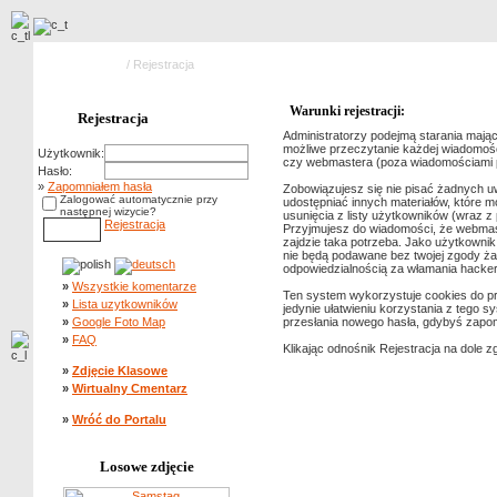
Strona główna
/ Rejestracja
Warunki rejestracji:
Rejestracja
Administratorzy podejmą starania mając
możliwe przeczytanie każdej wiadomości
Użytkownik:
czy webmastera (poza wiadomościami pis
Hasło:
»
Zapomniałem hasła
Zobowiązujesz się nie pisać żadnych u
Zalogować automatycznie przy
udostępniać innych materiałów, które 
następnej wizycie?
usunięcia z listy użytkowników (wraz 
Rejestracja
Przyjmujesz do wiadomości, że webmast
zajdzie taka potrzeba. Jako użytkowni
nie będą podawane bez twojej zgody ża
odpowiedzialnością za włamania hacke
»
Wszystkie komentarze
Ten system wykorzystuje cookies do prz
»
Lista uzytkowników
jedynie ułatwieniu korzystania z tego s
»
Google Foto Map
przesłania nowego hasła, gdybyś zapom
»
FAQ
Klikając odnośnik Rejestracja na dole z
»
Zdjęcie Klasowe
»
Wirtualny Cmentarz
»
Wróć do Portalu
Losowe zdjęcie