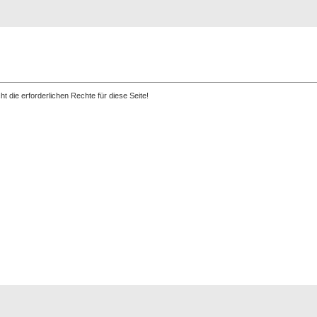
Registrierung
Suche
Top Bilde
t die erforderlichen Rechte für diese Seite!