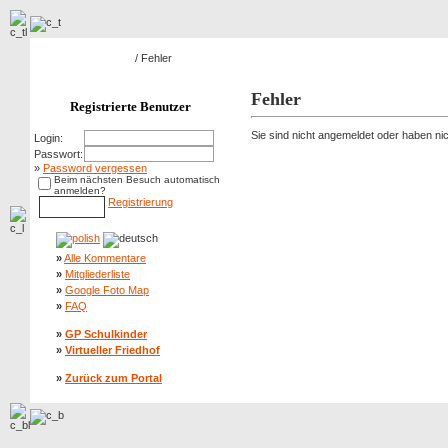
Hauptseite Galerie
/ Fehler
Fehler
Registrierte Benutzer
Sie sind nicht angemeldet oder haben nich
Login:
Passwort:
»
Password vergessen
Beim nächsten Besuch automatisch
anmelden?
Registrierung
»
Alle Kommentare
»
Mitgliederliste
»
Google Foto Map
»
FAQ
»
GP Schulkinder
»
Virtueller Friedhof
»
Zurück zum Portal