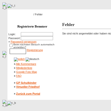
Hauptseite Galerie
/ Fehler
Fehler
Registrierte Benutzer
Sie sind nicht angemeldet oder haben nich
Login:
Passwort:
»
Password vergessen
Beim nächsten Besuch automatisch
anmelden?
Registrierung
»
Alle Kommentare
»
Mitgliederliste
»
Google Foto Map
»
FAQ
»
GP Schulkinder
»
Virtueller Friedhof
»
Zurück zum Portal