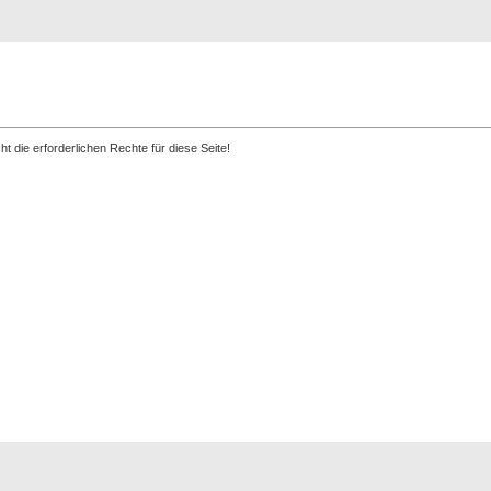
Registrierung
Suche
Top Bilde
t die erforderlichen Rechte für diese Seite!