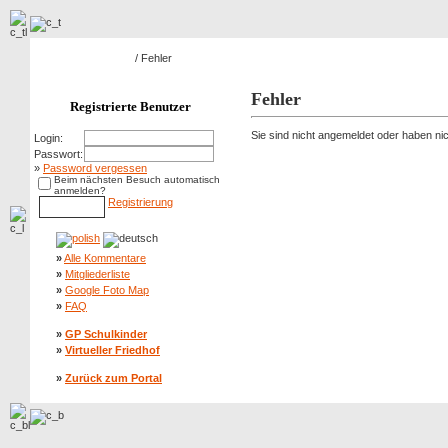
Hauptseite Galerie
/ Fehler
Fehler
Registrierte Benutzer
Sie sind nicht angemeldet oder haben nich
Login:
Passwort:
»
Password vergessen
Beim nächsten Besuch automatisch
anmelden?
Registrierung
»
Alle Kommentare
»
Mitgliederliste
»
Google Foto Map
»
FAQ
»
GP Schulkinder
»
Virtueller Friedhof
»
Zurück zum Portal