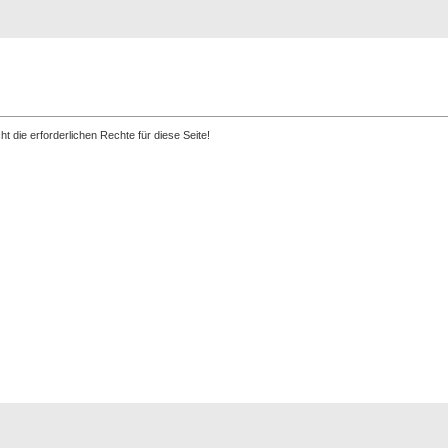
Registrierung
Suche
Top Bilde
t die erforderlichen Rechte für diese Seite!