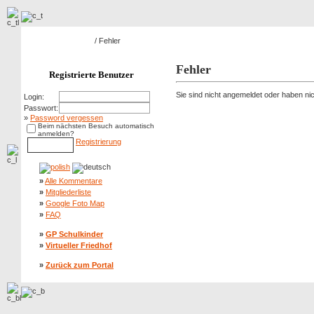
Hauptseite Galerie
/ Fehler
Fehler
Registrierte Benutzer
Sie sind nicht angemeldet oder haben nich
Login:
Passwort:
»
Password vergessen
Beim nächsten Besuch automatisch
anmelden?
Registrierung
»
Alle Kommentare
»
Mitgliederliste
»
Google Foto Map
»
FAQ
»
GP Schulkinder
»
Virtueller Friedhof
»
Zurück zum Portal