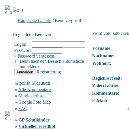
Hauptseite Galerie
/ Benutzerprofil
Profil von: kubiczek
Registrierte Benutzer
Login:
Vorname:
Passwort:
Nachname:
»
Password vergessen
Beim nächsten Besuch automatisch
Wohnort:
anmelden?
Registrierung
Registriert seit:
Zuletzt aktiv:
»
Alle Kommentare
Kommentare:
»
Mitgliederliste
E-Mail:
»
Google Foto Map
»
FAQ
»
GP Schulkinder
»
Virtueller Friedhof