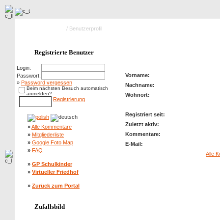
Hauptseite Galerie
/ Benutzerprofil
Profil von: kubiczek
Registrierte Benutzer
Login:
Vorname:
Passwort:
»
Password vergessen
Nachname:
Beim nächsten Besuch automatisch
anmelden?
Wohnort:
Registrierung
Registriert seit:
Zuletzt aktiv:
»
Alle Kommentare
Kommentare:
»
Mitgliederliste
»
Google Foto Map
E-Mail:
»
FAQ
Alle 
»
GP Schulkinder
»
Virtueller Friedhof
»
Zurück zum Portal
Zufallsbild