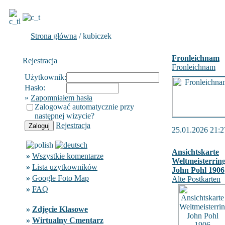
Strona główna
/ kubiczek
Fronleichnam
Rejestracja
Fronleichnam
Użytkownik:
Hasło:
»
Zapomniałem hasła
Zalogować automatycznie przy
następnej wizycie?
Rejestracja
25.01.2026 21:2
Ansichtskarte
»
Wszystkie komentarze
Weltmeisterrin
»
Lista uzytkowników
John Pohl 1906
»
Google Foto Map
Alte Postkarten
»
FAQ
»
Zdjęcie Klasowe
»
Wirtualny Cmentarz