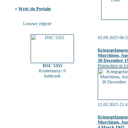
»
Wróć do Portalu
Losowe zdjęcie
02.09.2025 06:3
Kriegsgefangen
Murchison, Aust
30 December 1
DSC 5355
Peterwitzer in U
Komentarzy: 0
kubiczek
12.02.2025 21:4
Kriegsgefangen
Murchison, Aust
4 March 1945