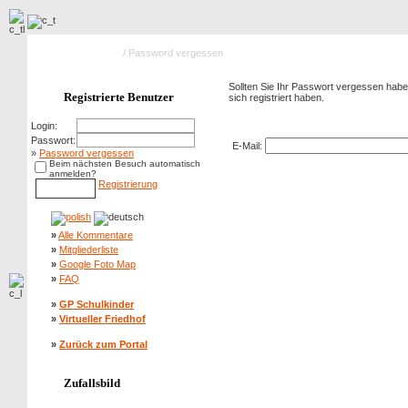
Hauptseite Galerie
/ Password vergessen
Sollten Sie Ihr Passwort vergessen haben
Registrierte Benutzer
sich registriert haben.
Password vergessen
Login:
Passwort:
E-Mail:
»
Password vergessen
Beim nächsten Besuch automatisch
anmelden?
Registrierung
»
Alle Kommentare
»
Mitgliederliste
»
Google Foto Map
»
FAQ
»
GP Schulkinder
»
Virtueller Friedhof
»
Zurück zum Portal
Zufallsbild