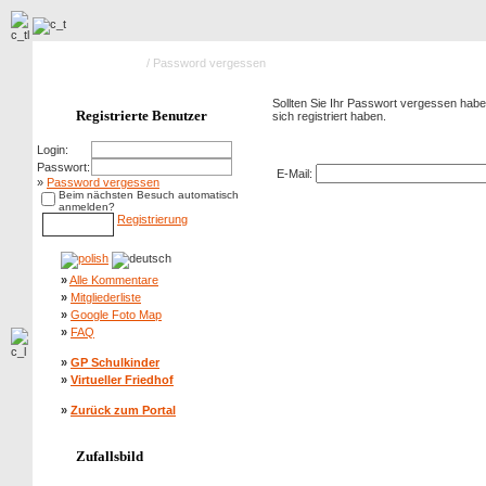
Hauptseite Galerie
/ Password vergessen
Sollten Sie Ihr Passwort vergessen haben
Registrierte Benutzer
sich registriert haben.
Password vergessen
Login:
Passwort:
E-Mail:
»
Password vergessen
Beim nächsten Besuch automatisch
anmelden?
Registrierung
»
Alle Kommentare
»
Mitgliederliste
»
Google Foto Map
»
FAQ
»
GP Schulkinder
»
Virtueller Friedhof
»
Zurück zum Portal
Zufallsbild