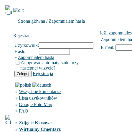
Strona główna
/ Zapomniałem hasła
Jeśli zapomniałeś 
Rejestracja
Zapomniałem ha
Użytkownik:
E-mail:
Hasło:
»
Zapomniałem hasła
Zalogować automatycznie przy
następnej wizycie?
Rejestracja
»
Wszystkie komentarze
»
Lista uzytkowników
»
Google Foto Map
»
FAQ
»
Zdjęcie Klasowe
»
Wirtualny Cmentarz