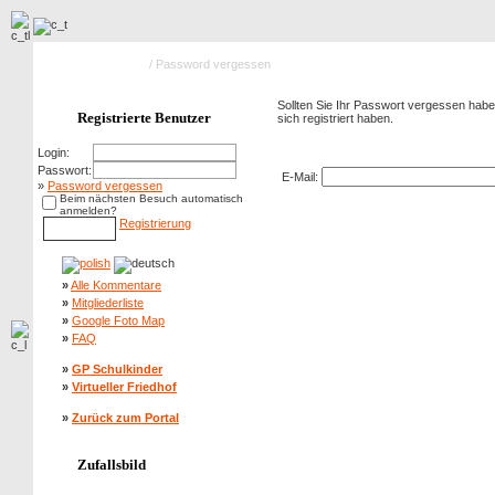
Hauptseite Galerie
/ Password vergessen
Sollten Sie Ihr Passwort vergessen haben
Registrierte Benutzer
sich registriert haben.
Password vergessen
Login:
Passwort:
E-Mail:
»
Password vergessen
Beim nächsten Besuch automatisch
anmelden?
Registrierung
»
Alle Kommentare
»
Mitgliederliste
»
Google Foto Map
»
FAQ
»
GP Schulkinder
»
Virtueller Friedhof
»
Zurück zum Portal
Zufallsbild