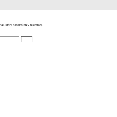
Rejestracja
Szukaj
Najlepsze zdjęcia
il, który podałeś przy rejestracji.