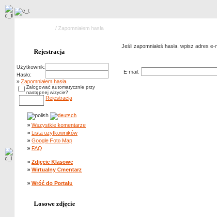
Strona główna
/ Zapomniałem hasła
Jeśli zapomniałeś hasła, wpisz adres e-ma
Rejestracja
Zapomniałem hasła
Użytkownik:
E-mail:
Hasło:
»
Zapomniałem hasła
Zalogować automatycznie przy
następnej wizycie?
Rejestracja
»
Wszystkie komentarze
»
Lista uzytkowników
»
Google Foto Map
»
FAQ
»
Zdjęcie Klasowe
»
Wirtualny Cmentarz
»
Wróć do Portalu
Losowe zdjęcie