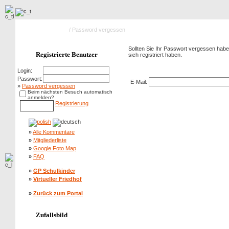
Hauptseite Galerie
/ Password vergessen
Sollten Sie Ihr Passwort vergessen haben
Registrierte Benutzer
sich registriert haben.
Password vergessen
Login:
Passwort:
E-Mail:
»
Password vergessen
Beim nächsten Besuch automatisch
anmelden?
Registrierung
»
Alle Kommentare
»
Mitgliederliste
»
Google Foto Map
»
FAQ
»
GP Schulkinder
»
Virtueller Friedhof
»
Zurück zum Portal
Zufallsbild