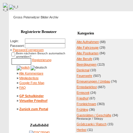
Gross Peterwitzer Bilder Archiv
Registrierte Benutzer
Kategorien
Login:
Alte Aufnahmen
(68)
Passwort:
Alte Fahrzeuge
(29)
»
Password vergessen
Alte Postkarten
(84)
Beim nächsten Besuch automatisch
anmelden?
Alte Berufe
(19)
Registrierung
Beerdigungen
(113)
Denkmal
(10)
»
Alle Kommentare
Feuerwehr
(507)
»
Mitgliederliste
Erneuerungen / Umbau
(74)
»
Google Foto Map
Erntedankfest
(667)
»
FAQ
Erntezeit
(24)
»
GP Schulkinder
Friedhof
(67)
»
Virtueller Friedhof
Fronleichnam
(363)
»
Zurück zum Portal
Frühling
(36)
Gaststätten / Geschäfte
(34)
Restaracje / Sklepy
Gródczanki / Ratsch
(15)
Zufallsbild
Herbst
(11)