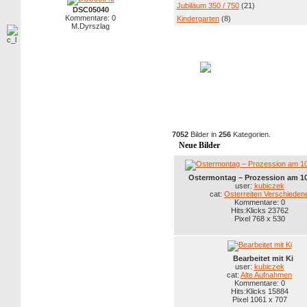
Jubiläum 350 / 750
(21)
DSC05040
Kommentare: 0
Kindergarten
(8)
M.Dyrszlag
7052
Bilder in
256
Kategorien.
Neue Bilder
Ostermontag – Prozession am 10
user:
kubiczek
cat:
Osterreiten Verschieden
Kommentare: 0
Hits:Klicks 23762
Pixel 768 x 530
Bearbeitet mit Ki
user:
kubiczek
cat:
Alte Aufnahmen
Kommentare: 0
Hits:Klicks 15884
Pixel 1061 x 707