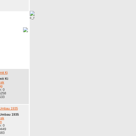
mit Ki
zek
ng
: 0
6258
533
. Umbau 1935
zek
n
: 0
9449
683