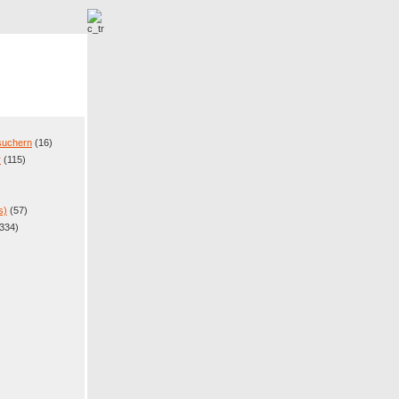
r
Neue Bilder
esuchern
(16)
r
(115)
s)
(57)
334)