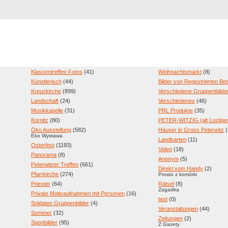
Registrierung
Suche
Top Bilde
Klassentreffen Fotos
(41)
Weihnachtsmarkt
(8)
Künstlerisch
(44)
Bilder von Regestrierten B
Kreuzkirche
(899)
Verschiedene Gruppenbilde
Landschaft
(24)
Verschiedenes
(46)
Musikkapelle
(31)
PRL Produkte
(35)
Kornitz
(80)
PETER-WITZIG (alt Lustige
Öko Ausstellung
(582)
Häuser in Gross Peterwitz
(
Eko Wystawa
Landkarten
(11)
Osterfest
(1193)
Video
(18)
Panorama
(8)
Anonym
(5)
Peterwitzer Treffen
(661)
Direkt vom Handy
(2)
Pfarrkirche
(274)
Prosto z komórki
Priester
(64)
Rätsel
(8)
Zagadka
Private Motivaufnahmen mit Personen
(16)
test
(0)
Soldaten Gruppenbilder
(4)
Veranstaltungen
(44)
Sommer
(32)
Zeitungen
(2)
Sportbilder
(95)
Z Gazety