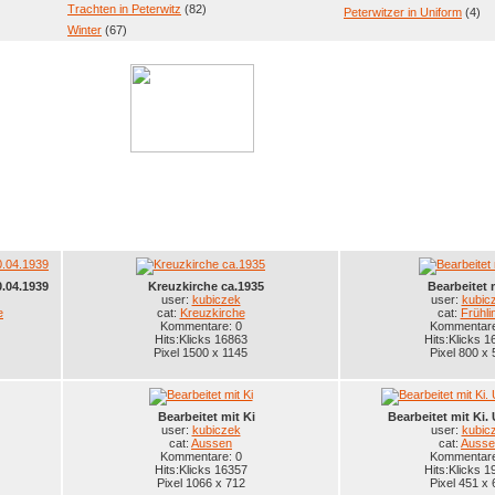
Trachten in Peterwitz
(82)
Peterwitzer in Uniform
(4)
Winter
(67)
.04.1939
Kreuzkirche ca.1935
Bearbeitet 
user:
kubiczek
user:
kubic
e
cat:
Kreuzkirche
cat:
Frühli
Kommentare: 0
Kommentare
Hits:Klicks 16863
Hits:Klicks 1
Pixel 1500 x 1145
Pixel 800 x 
Bearbeitet mit Ki
Bearbeitet mit Ki
user:
kubiczek
user:
kubic
cat:
Aussen
cat:
Ausse
Kommentare: 0
Kommentare
Hits:Klicks 16357
Hits:Klicks 1
Pixel 1066 x 712
Pixel 451 x 