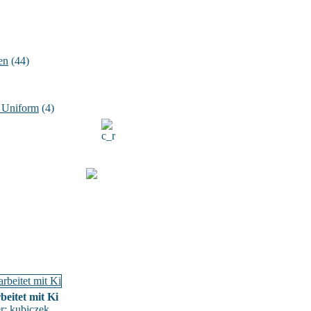
en
(44)
n Uniform
(4)
beitet mit Ki
er:
kubiczek