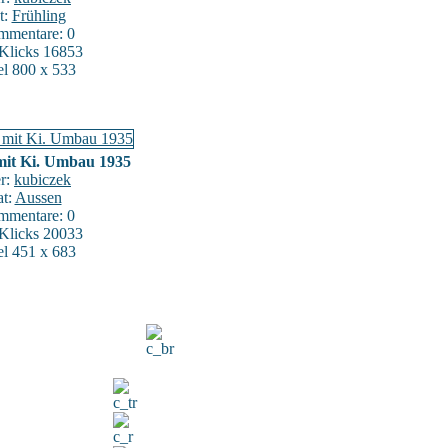
t:
Frühling
mentare: 0
:Klicks 16853
el 800 x 533
 mit Ki. Umbau 1935
er:
kubiczek
at:
Aussen
mentare: 0
:Klicks 20033
el 451 x 683