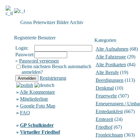
Gross Peterwitzer Bilder Archiv
Registrierte Benutzer
Kategorien
Login:
Alte Aufnahmen
(68)
Passwort:
Alte Fahrzeuge
(29)
»
Password vergessen
Alte Postkarten
(84)
Beim nächsten Besuch automatisch
anmelden?
Alte Berufe
(19)
Registrierung
Beerdigungen
(113)
Denkmal
(10)
»
Alle Kommentare
Feuerwehr
(507)
»
Mitgliederliste
Erneuerungen / Umba
»
Google Foto Map
Erntedankfest
(667)
»
FAQ
Erntezeit
(24)
»
GP Schulkinder
Friedhof
(67)
»
Virtueller Friedhof
Fronleichnam
(363)