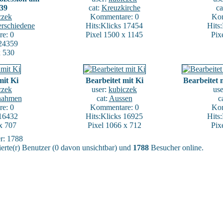
939
cat:
Kreuzkirche
ca
czek
Kommentare: 0
Kom
erschiedene
Hits:Klicks 17454
Hits
e: 0
Pixel 1500 x 1145
Pix
 24359
x 530
mit Ki
Bearbeitet mit Ki
Bearbeitet
czek
user:
kubiczek
us
nahmen
cat:
Aussen
c
e: 0
Kommentare: 0
Kom
 16432
Hits:Klicks 16925
Hits
x 707
Pixel 1066 x 712
Pix
er: 1788
ierte(r) Benutzer (0 davon unsichtbar) und
1788
Besucher online.