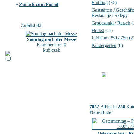
Frühling
(36)
»
Zurück zum Portal
Gaststätten / Geschäft
Restaracje / Sklepy
Gródczanki / Ratsch
(
Zufallsbild
Herbst
(11)
Jubiläum 350 / 750
(2
Sonntag nach der Messe
Kommentare: 0
Kindergarten
(8)
kubiczek
7052
Bilder in
256
Kate
Neue Bilder
Ostermontag – Pr