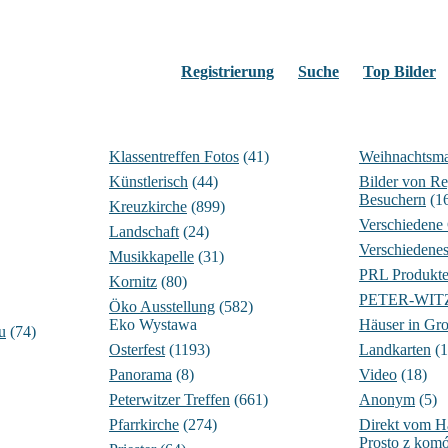
Registrierung
Suche
Top Bilder
Klassentreffen Fotos
(41)
Weihnachtsma
Künstlerisch
(44)
Bilder von Re
Besuchern
(1
Kreuzkirche
(899)
Verschiedene
Landschaft
(24)
Verschiedene
Musikkapelle
(31)
PRL Produkt
Kornitz
(80)
PETER-WITZIG
Öko Ausstellung
(582)
Eko Wystawa
Häuser in Gro
u
(74)
Osterfest
(1193)
Landkarten
(1
Panorama
(8)
Video
(18)
Peterwitzer Treffen
(661)
Anonym
(5)
Pfarrkirche
(274)
Direkt vom 
Prosto z komó