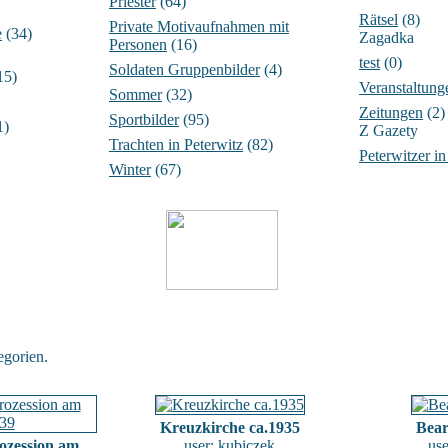
Priester
(64)
Rätsel
(8)
Private Motivaufnahmen mit
e
(34)
Zagadka
Personen
(16)
test
(0)
Soldaten Gruppenbilder
(4)
15)
Veranstaltung
Sommer
(32)
Zeitungen
(2)
Sportbilder
(95)
1)
Z Gazety
Trachten in Peterwitz
(82)
Peterwitzer i
Winter
(67)
gorien.
Kreuzkirche ca.1935
Bear
ozession am
user:
kubiczek
us