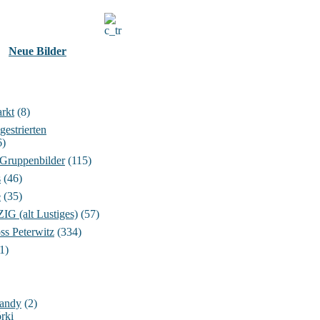
Neue Bilder
rkt
(8)
gestrierten
6)
 Gruppenbilder
(115)
s
(46)
e
(35)
 (alt Lustiges)
(57)
ss Peterwitz
(334)
1)
Handy
(2)
rki