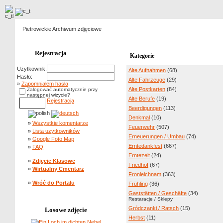
Pietrowickie Archiwum zdjęciowe
Rejestracja
Kategorie
Użytkownik:
Alte Aufnahmen
(68)
Hasło:
Alte Fahrzeuge
(29)
»
Zapomniałem hasła
Alte Postkarten
(84)
Zalogować automatycznie przy
następnej wizycie?
Alte Berufe
(19)
Rejestracja
Beerdigungen
(113)
Denkmal
(10)
»
Wszystkie komentarze
Feuerwehr
(507)
»
Lista uzytkowników
Erneuerungen / Umbau
(74)
»
Google Foto Map
Erntedankfest
(667)
»
FAQ
Erntezeit
(24)
»
Zdjęcie Klasowe
Friedhof
(67)
»
Wirtualny Cmentarz
Fronleichnam
(363)
»
Wróć do Portalu
Frühling
(36)
Gaststätten / Geschäfte
(34)
Restaracje / Sklepy
Gródczanki / Ratsch
(15)
Losowe zdjęcie
Herbst
(11)