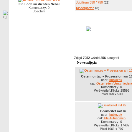
Jubiläum 350 / 750
(21)
Ein Loch im dichten Nebel
Komentarzy: 0
Kindergarten
(8)
Joachim
Zdjęć
7052
wśród
256
kategorii.
Nowe zdjęcia
Ostermontag – Prozession am 10
user:
kubiczek
cat:
Osterreiten Verschieden
Komentarzy: 0
Wyświetleń:Klicks 25598
Pixel 768 x 530
Bearbeitet mit Ki
user:
kubiczek
cat:
Alte Aufnahmen
Komentarzy: 0
Wyświetleń:Klicks 17482
Pixel 1061 x 707