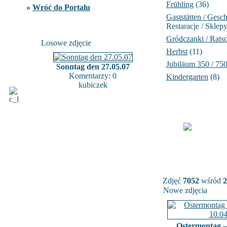
Frühling
(36)
»
Wróć do Portalu
Gaststätten / Gesch
Restaracje / Sklep
Gródczanki / Rats
Losowe zdjęcie
Herbst
(11)
Jubiläum 350 / 75
Sonntag den 27.05.07
Komentarzy: 0
Kindergarten
(8)
kubiczek
Zdjęć
7052
wśród
2
Nowe zdjęcia
Ostermontag –