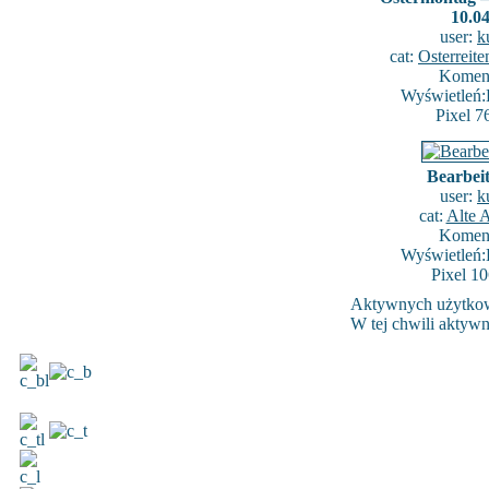
10.0
user:
k
cat:
Osterreit
Koment
Wyświetleń:
Pixel 7
Bearbeit
user:
k
cat:
Alte 
Koment
Wyświetleń:
Pixel 1
Aktywnych użytko
W tej chwili aktyw