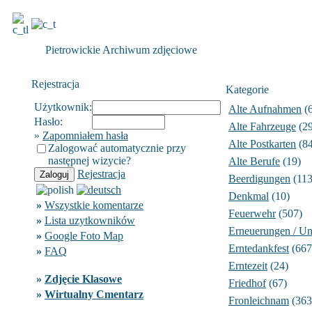
Pietrowickie Archiwum zdjęciowe
Rejestracja
Kategorie
Użytkownik:
Alte Aufnahmen
(6
Hasło:
Alte Fahrzeuge
(29
»
Zapomniałem hasła
Alte Postkarten
(84
Zalogować automatycznie przy
następnej wizycie?
Alte Berufe
(19)
Rejestracja
Beerdigungen
(113
Denkmal
(10)
»
Wszystkie komentarze
Feuerwehr
(507)
»
Lista uzytkowników
Erneuerungen / U
»
Google Foto Map
Erntedankfest
(667
»
FAQ
Erntezeit
(24)
»
Zdjęcie Klasowe
Friedhof
(67)
»
Wirtualny Cmentarz
Fronleichnam
(363