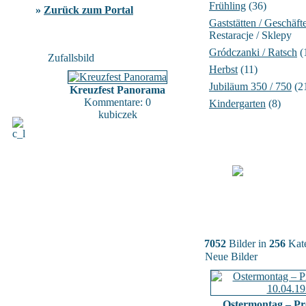
Frühling
(36)
»
Zurück zum Portal
Gaststätten / Geschäft
Restaracje / Sklepy
Gródczanki / Ratsch
(
Zufallsbild
Herbst
(11)
Jubiläum 350 / 750
(2
Kreuzfest Panorama
Kommentare: 0
Kindergarten
(8)
kubiczek
7052
Bilder in
256
Kate
Neue Bilder
Ostermontag – Pr