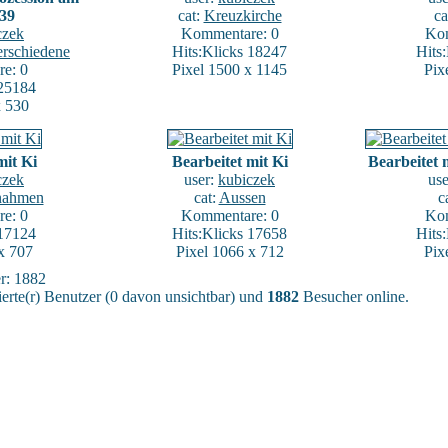
939
cat:
Kreuzkirche
ca
czek
Kommentare: 0
Kom
erschiedene
Hits:Klicks 18247
Hits
e: 0
Pixel 1500 x 1145
Pix
 25184
x 530
mit Ki
Bearbeitet mit Ki
Bearbeitet
czek
user:
kubiczek
us
nahmen
cat:
Aussen
c
e: 0
Kommentare: 0
Kom
 17124
Hits:Klicks 17658
Hits
x 707
Pixel 1066 x 712
Pix
er: 1882
ierte(r) Benutzer (0 davon unsichtbar) und
1882
Besucher online.