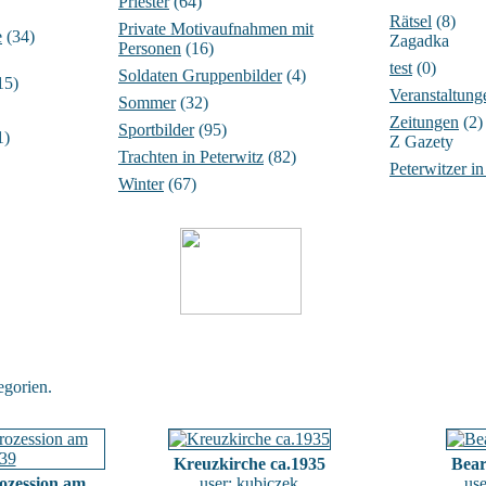
Priester
(64)
Rätsel
(8)
Private Motivaufnahmen mit
e
(34)
Zagadka
Personen
(16)
test
(0)
Soldaten Gruppenbilder
(4)
15)
Veranstaltung
Sommer
(32)
Zeitungen
(2)
Sportbilder
(95)
1)
Z Gazety
Trachten in Peterwitz
(82)
Peterwitzer i
Winter
(67)
gorien.
Kreuzkirche ca.1935
Bear
ozession am
user:
kubiczek
us