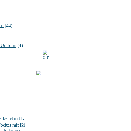
en
(44)
n Uniform
(4)
beitet mit Ki
er:
kubiczek