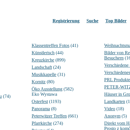
Registrierung
Suche
Top Bilder
Klassentreffen Fotos
(41)
Weihnachtsma
Künstlerisch
(44)
Bilder von Re
Besuchern
(1
Kreuzkirche
(899)
Verschiedene
Landschaft
(24)
Verschiedene
Musikkapelle
(31)
PRL Produkt
Kornitz
(80)
PETER-WITZIG
Öko Ausstellung
(582)
Eko Wystawa
Häuser in Gro
u
(74)
Osterfest
(1193)
Landkarten
(1
Panorama
(8)
Video
(18)
Peterwitzer Treffen
(661)
Anonym
(5)
Pfarrkirche
(274)
Direkt vom 
Prosto z komó