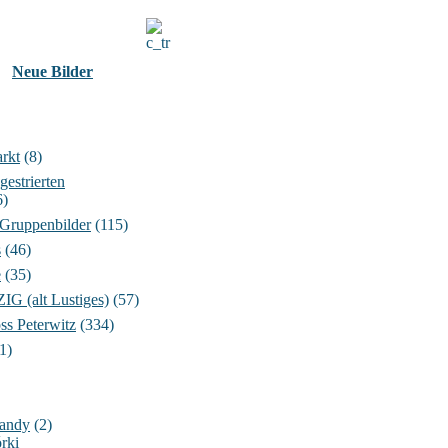
Neue Bilder
rkt
(8)
gestrierten
6)
 Gruppenbilder
(115)
s
(46)
e
(35)
 (alt Lustiges)
(57)
ss Peterwitz
(334)
1)
Handy
(2)
rki