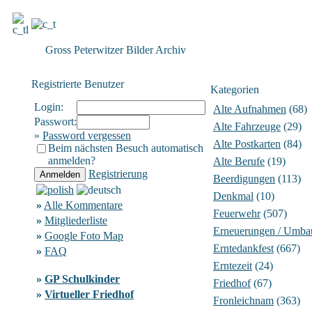
Gross Peterwitzer Bilder Archiv
Registrierte Benutzer
Kategorien
Login:
Alte Aufnahmen
(68)
Passwort:
Alte Fahrzeuge
(29)
»
Password vergessen
Alte Postkarten
(84)
Beim nächsten Besuch automatisch
anmelden?
Alte Berufe
(19)
Registrierung
Beerdigungen
(113)
Denkmal
(10)
»
Alle Kommentare
Feuerwehr
(507)
»
Mitgliederliste
Erneuerungen / Umba
»
Google Foto Map
Erntedankfest
(667)
»
FAQ
Erntezeit
(24)
»
GP Schulkinder
Friedhof
(67)
»
Virtueller Friedhof
Fronleichnam
(363)