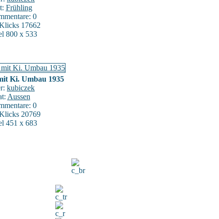
t:
Frühling
mentare: 0
:Klicks 17662
el 800 x 533
 mit Ki. Umbau 1935
er:
kubiczek
at:
Aussen
mentare: 0
:Klicks 20769
el 451 x 683